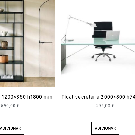
e 1200×350 h1800 mm
Float secretaria 2000×800 h
590,00
€
499,00
€
ADICIONAR
ADICIONAR