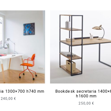
ria 1300×700 h740 mm
Bookdesk secretaria 1400×
h1600 mm
240,00
€
250,00
€