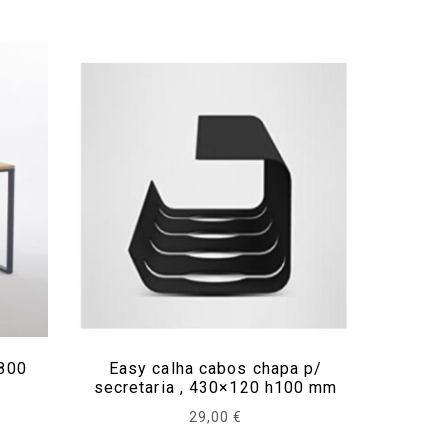
800
Easy calha cabos chapa p/
secretaria , 430×120 h100 mm
29,00
€