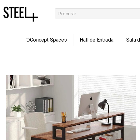
ƆConcept Spaces
Hall de Entrada
Sala d