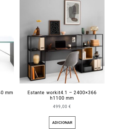
740 mm
Estante workit4.1 – 2400×366
h1100 mm
499,00
€
ADICIONAR