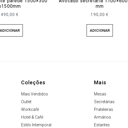
nte parede 1500×300
Avocado secretaria 1100×600
h1500mm
mm
490,00
€
190,00
€
ADICIONAR
ADICIONAR
Coleções
Mais
Mais Vendidos
Mesas
Outlet
Secretárias
Workcafé
Prateleiras
Hotel & Café
Armários
Estilo Intemporal
Estantes