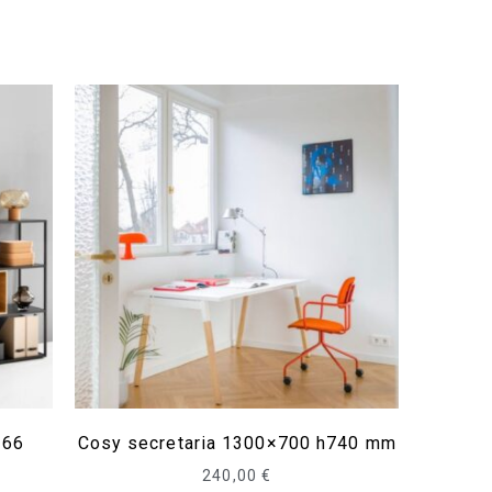
366
Cosy secretaria 1300×700 h740 mm
240,00
€