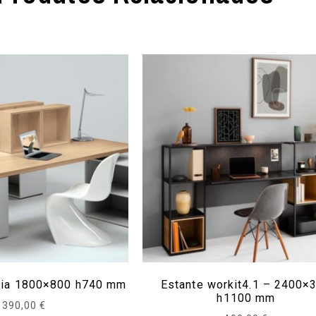
ria 1800×800 h740 mm
Estante workit4.1 – 2400×
h1100 mm
390,00
€