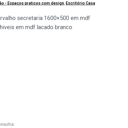
o - Espaços praticos com design
,
Escritório Casa
arvalho secretaria 1600×500 em mdf
lhiveis em mdf lacado branco
onsulta: