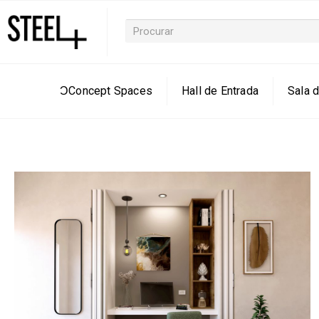
ƆConcept Spaces
Hall de Entrada
Sala d