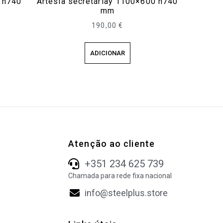
 h740
Artesia secretáriay 1100×600 h740
mm
190,00
€
ADICIONAR
Atenção ao cliente
+351 234 625 739
Chamada para rede fixa nacional
info@steelplus.store