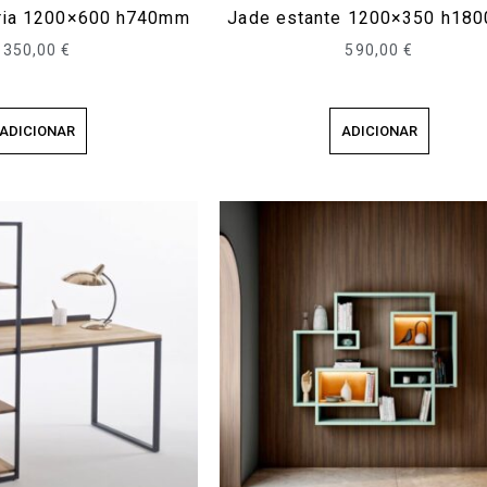
aria 1200×600 h740mm
Jade estante 1200×350 h18
350,00
€
590,00
€
ADICIONAR
ADICIONAR