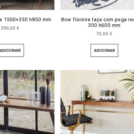
la 1500×350 h850 mm
Bow floreira taça com pega r
300 h600 mm
390,00
€
75,00
€
ADICIONAR
ADICIONAR