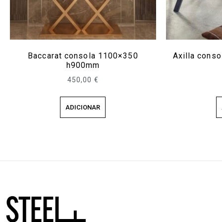
Baccarat consola 1100×350
Axilla cons
h900mm
450,00
€
ADICIONAR