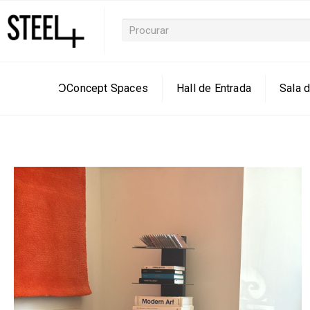
ƆConcept Spaces
Hall de Entrada
Sala d