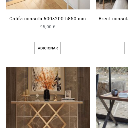
Califa consola 600×200 h850 mm
Brent conso
95,00
€
ADICIONAR