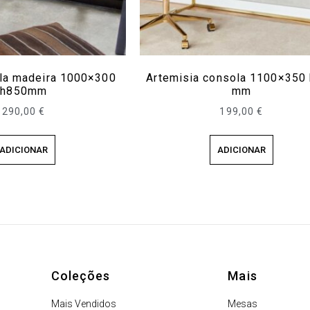
ola madeira 1000×300
Artemisia consola 1100×350
h850mm
mm
290,00
€
199,00
€
ADICIONAR
ADICIONAR
Coleções
Mais
Mais Vendidos
Mesas