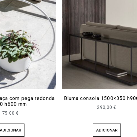
 taça com pega redonda
Bluma consola 1500×350 h9
0 h600 mm
290,00
€
75,00
€
ADICIONAR
ADICIONAR