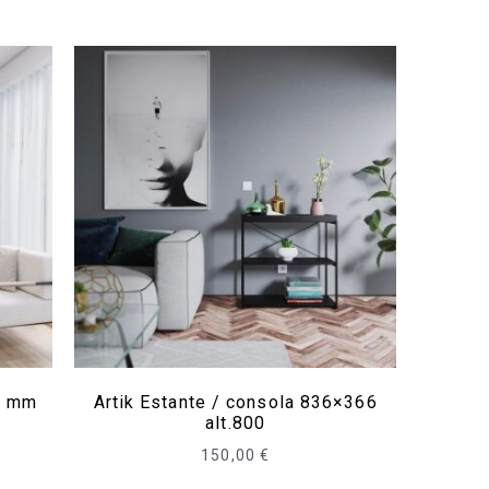
0 mm
Artik Estante / consola 836×366
alt.800
150,00
€