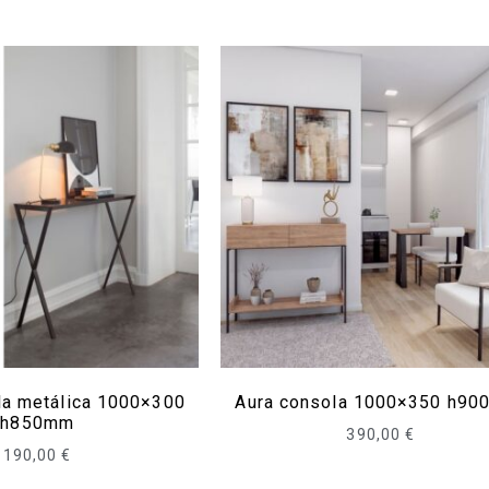
ola metálica 1000×300
Aura consola 1000×350 h90
h850mm
390,00
€
190,00
€