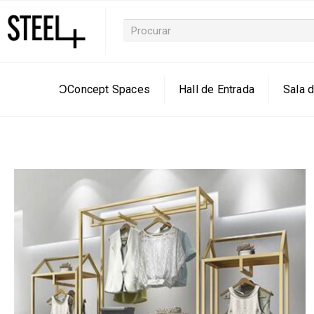
ƆConcept Spaces
Hall de Entrada
Sala d