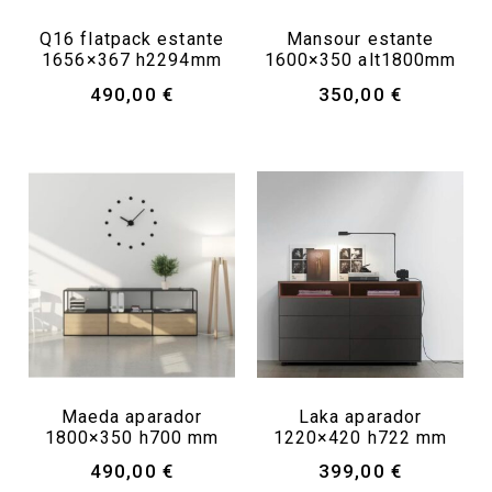
Q16 flatpack estante
Mansour estante
1656×367 h2294mm
1600×350 alt1800mm
490,00
€
350,00
€
Maeda aparador
Laka aparador
1800×350 h700 mm
1220×420 h722 mm
490,00
€
399,00
€