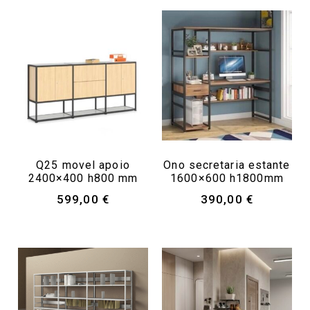
Q25 movel apoio
Ono secretaria estante
2400×400 h800 mm
1600×600 h1800mm
599,00
€
390,00
€