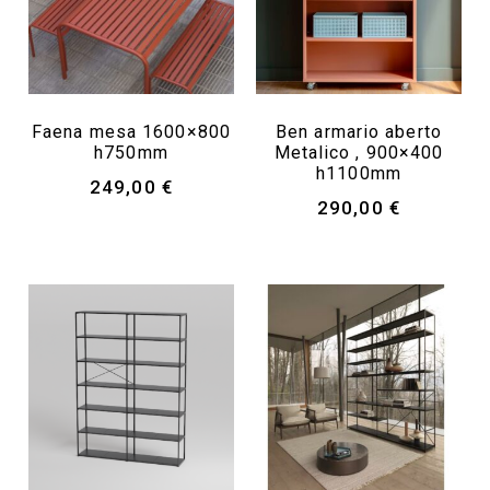
Faena mesa 1600×800
Ben armario aberto
h750mm
Metalico , 900×400
h1100mm
249,00
€
290,00
€