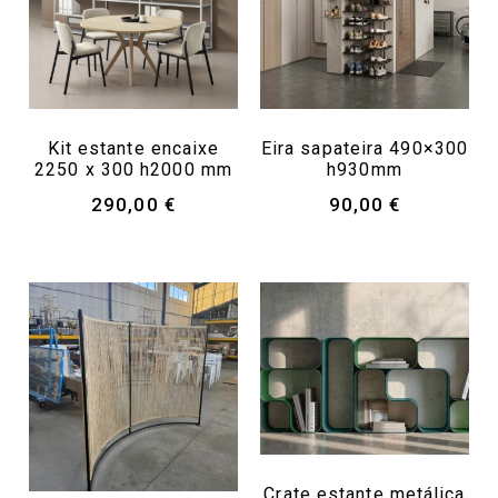
Kit estante encaixe
Eira sapateira 490×300
2250 x 300 h2000 mm
h930mm
290,00
€
90,00
€
Crate estante metálica