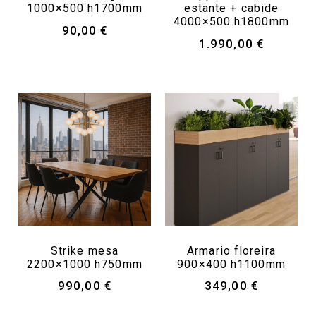
1000×500 h1700mm
estante + cabide
4000×500 h1800mm
90,00
€
1.990,00
€
Strike mesa
Armario floreira
2200×1000 h750mm
900×400 h1100mm
990,00
€
349,00
€