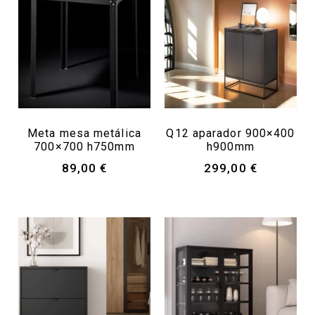
Meta mesa metálica
Q12 aparador 900×400
700×700 h750mm
h900mm
89,00
€
299,00
€