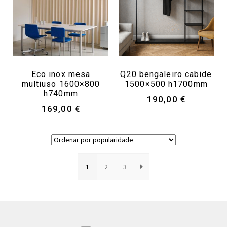
Eco inox mesa
Q20 bengaleiro cabide
multiuso 1600×800
1500×500 h1700mm
h740mm
190,00
€
169,00
€
1
2
3