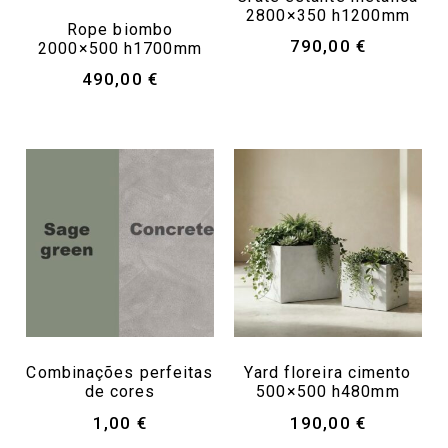
2800×350 h1200mm
Rope biombo
790,00
€
2000×500 h1700mm
490,00
€
Combinações perfeitas
Yard floreira cimento
de cores
500×500 h480mm
1,00
€
190,00
€