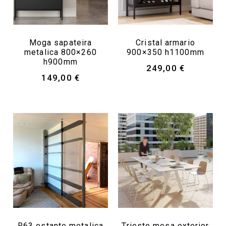
Moga sapateira
Cristal armario
metalica 800×260
900×350 h1100mm
h900mm
249,00
€
149,00
€
R63 estante metalica
Trieste mesa exterior