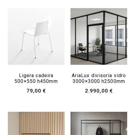
Ligera cadeira
AriaLux divisoria vidro
500×550 h450mm
3000×3000 h2500mm
79,00
€
2.990,00
€