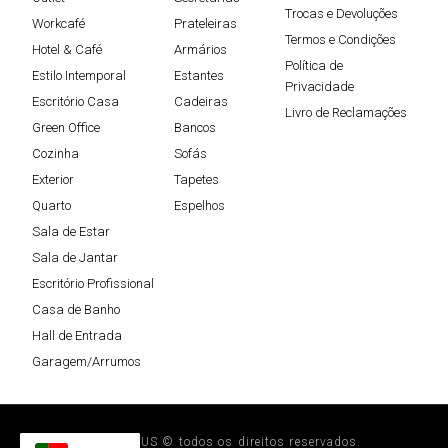
Trocas e Devoluções
Workcafé
Prateleiras
Termos e Condições
Hotel & Café
Armários
Política de
Estilo Intemporal
Estantes
Privacidade
Escritório Casa
Cadeiras
Livro de Reclamações
Green Office
Bancos
Cozinha
Sofás
Exterior
Tapetes
Quarto
Espelhos
Sala de Estar
Sala de Jantar
Escritório Profissional
Casa de Banho
Hall de Entrada
Garagem/Arrumos
STEELPLUS © todos os direitos reservados.