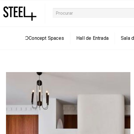
ƆConcept Spaces
Hall de Entrada
Sala d