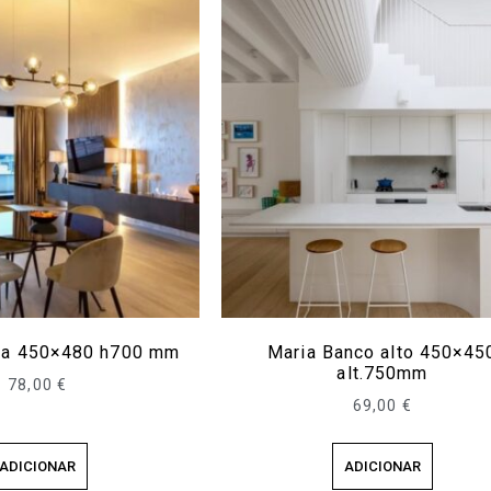
ira 450×480 h700 mm
Maria Banco alto 450×45
alt.750mm
78,00
€
69,00
€
ADICIONAR
ADICIONAR