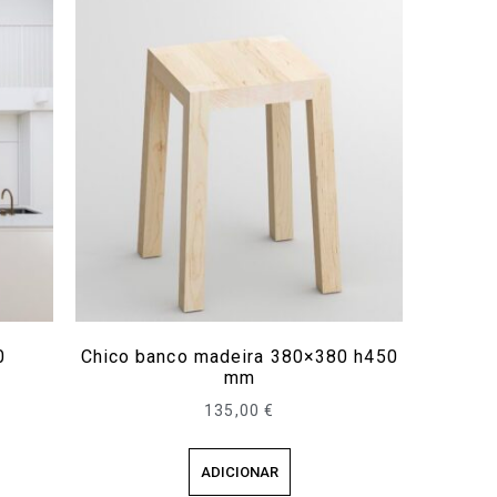
0
Chico banco madeira 380×380 h450
mm
135,00
€
ADICIONAR