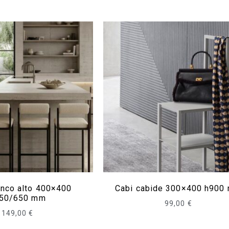
nco alto 400×400
Cabi cabide 300×400 h900
50/650 mm
99,00
€
149,00
€