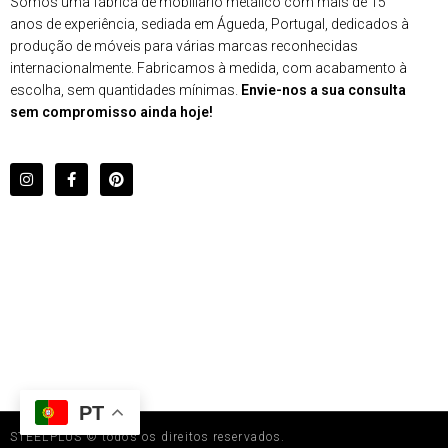
Somos uma fábrica de mobiliário metálico com mais de 15
anos de experiência, sediada em Águeda, Portugal, dedicados à
produção de móveis para várias marcas reconhecidas
internacionalmente. Fabricamos à medida, com acabamento à
escolha, sem quantidades mínimas.
Envie-nos a sua consulta
sem compromisso ainda hoje!
PT
STEELPLUS © todos os direitos reservados.