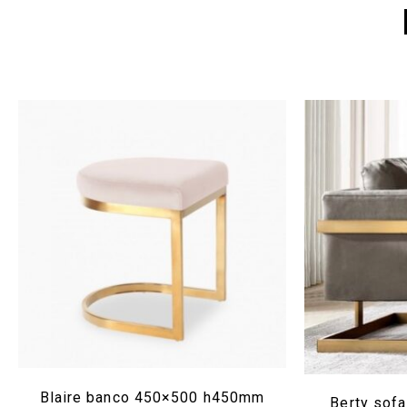
Blaire banco 450×500 h450mm
Berty sof