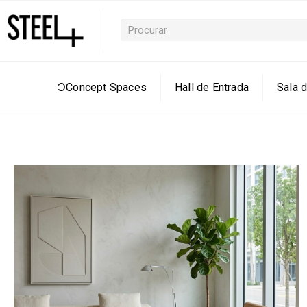
ƆConcept Spaces
Hall de Entrada
Sala d