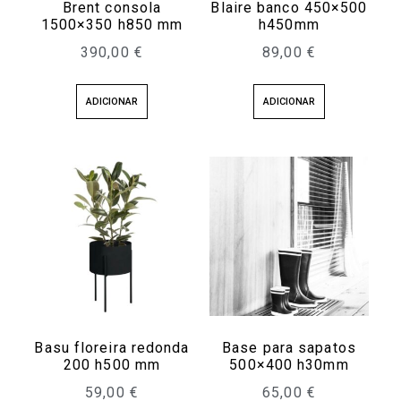
Brent consola
Blaire banco 450×500
1500×350 h850 mm
h450mm
390,00
€
89,00
€
ADICIONAR
ADICIONAR
Basu floreira redonda
Base para sapatos
200 h500 mm
500×400 h30mm
59,00
€
65,00
€