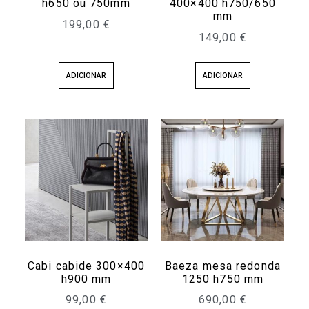
h650 ou 750mm
400×400 h750/650
mm
199,00
€
149,00
€
ADICIONAR
ADICIONAR
Cabi cabide 300×400
Baeza mesa redonda
h900 mm
1250 h750 mm
99,00
€
690,00
€