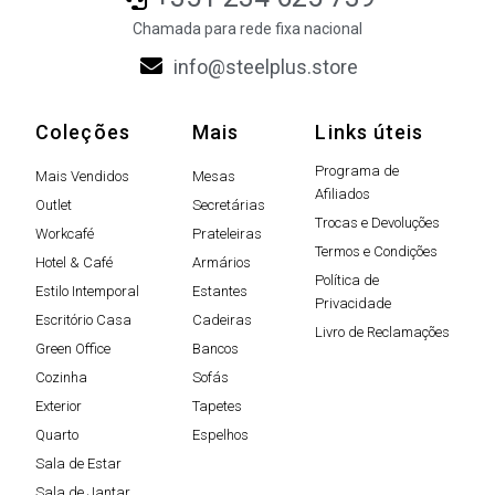
Chamada para rede fixa nacional
info@steelplus.store
Coleções
Mais
Links úteis
Programa de
Mais Vendidos
Mesas
Afiliados
Outlet
Secretárias
Trocas e Devoluções
Workcafé
Prateleiras
Termos e Condições
Hotel & Café
Armários
Política de
Estilo Intemporal
Estantes
Privacidade
Escritório Casa
Cadeiras
Livro de Reclamações
Green Office
Bancos
Cozinha
Sofás
Exterior
Tapetes
Quarto
Espelhos
Sala de Estar
Sala de Jantar