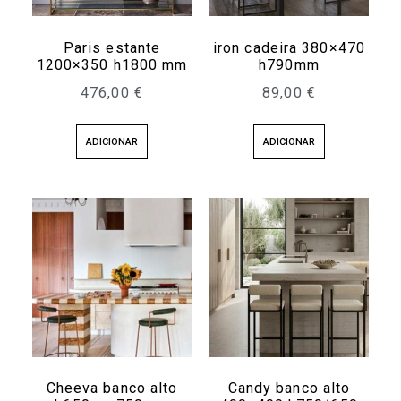
Paris estante
iron cadeira 380×470
1200×350 h1800 mm
h790mm
476,00
€
89,00
€
ADICIONAR
ADICIONAR
Cheeva banco alto
Candy banco alto