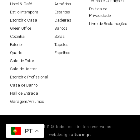
Termos e Condições
Hotel & Café
Armários
Política de
Estilo Intemporal
Estantes
Privacidade
Escritório Casa
Cadeiras
Livro de Reclamações
Green Office
Bancos
Cozinha
Sofás
Exterior
Tapetes
Quarto
Espelhos
Sala de Estar
Sala de Jantar
Escritório Profissional
Casa de Banho
Hall de Entrada
Garagem/Arrumos
STEELPLUS © todos os direitos reservados.
PT
webdesign
altcom.pt