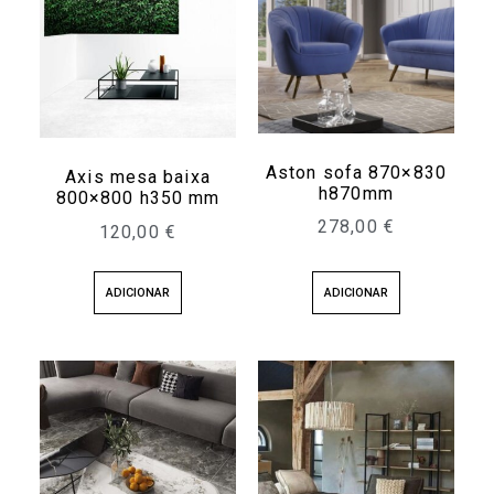
Aston sofa 870×830
Axis mesa baixa
h870mm
800×800 h350 mm
278,00
€
120,00
€
ADICIONAR
ADICIONAR