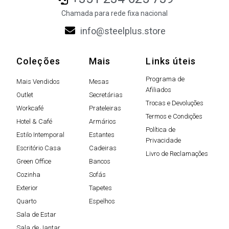
Chamada para rede fixa nacional
info@steelplus.store
Coleções
Mais
Links úteis
Programa de
Mais Vendidos
Mesas
Afiliados
Outlet
Secretárias
Trocas e Devoluções
Workcafé
Prateleiras
Termos e Condições
Hotel & Café
Armários
Política de
Estilo Intemporal
Estantes
Privacidade
Escritório Casa
Cadeiras
Livro de Reclamações
Green Office
Bancos
Cozinha
Sofás
Exterior
Tapetes
Quarto
Espelhos
Sala de Estar
Sala de Jantar