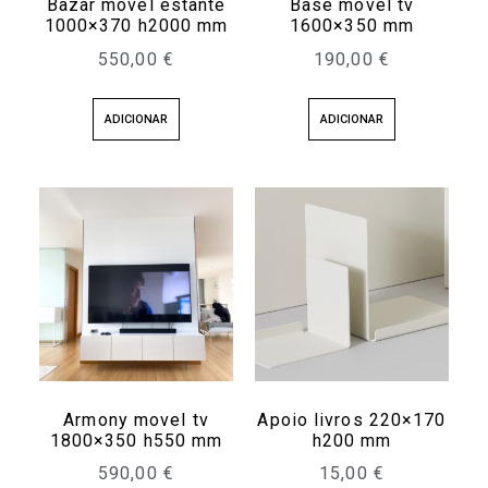
Bazar movel estante
Base movel tv
1000×370 h2000 mm
1600×350 mm
550,00
€
190,00
€
ADICIONAR
ADICIONAR
Armony movel tv
Apoio livros 220×170
1800×350 h550 mm
h200 mm
590,00
€
15,00
€