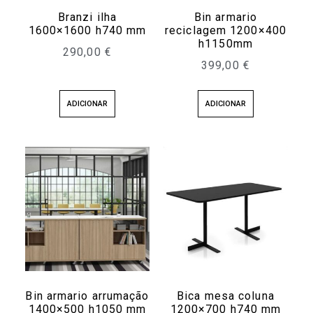
Branzi ilha
Bin armario
1600×1600 h740 mm
reciclagem 1200×400
h1150mm
290,00
€
399,00
€
ADICIONAR
ADICIONAR
Bin armario arrumação
Bica mesa coluna
1400×500 h1050 mm
1200×700 h740 mm