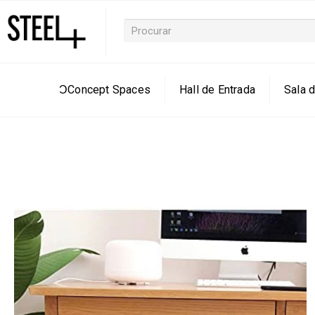
ƆConcept Spaces
Hall de Entrada
Sala d