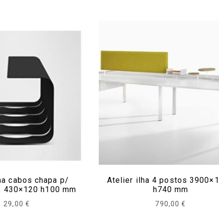
ha cabos chapa p/
Atelier ilha 4 postos 3900×
 , 430×120 h100 mm
h740 mm
29,00
€
790,00
€