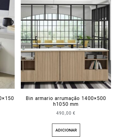
00×150
Bin armario arrumação 1400×500
h1050 mm
490,00
€
ADICIONAR