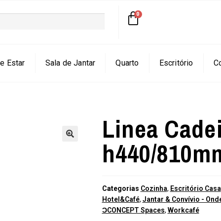
e Estar
Sala de Jantar
Quarto
Escritório
C
Linea Cadei
h440/810m
🔍
Categorias
Cozinha
,
Escritório Casa
Hotel&Café
,
Jantar & Convívio - O
ƆCONCEPT Spaces
,
Workcafé