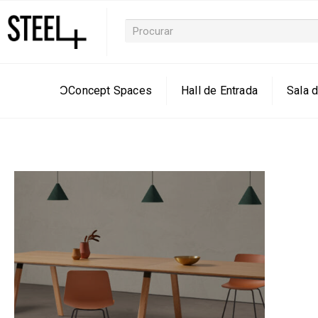
ƆConcept Spaces
Hall de Entrada
Sala d