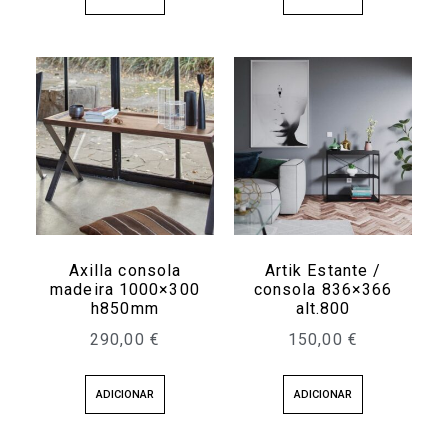
Axilla consola
Artik Estante /
madeira 1000×300
consola 836×366
h850mm
alt.800
290,00
€
150,00
€
ADICIONAR
ADICIONAR