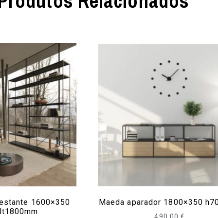
Produtos Relacionados
estante 1600×350
Maeda aparador 1800×350 h7
lt1800mm
490,00
€