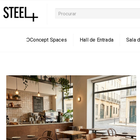
ƆConcept Spaces
Hall de Entrada
Sala d