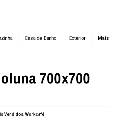
ozinha
Casa de Banho
Exterior
Mais
coluna 700x700
is Vendidos
,
Workcafé
a