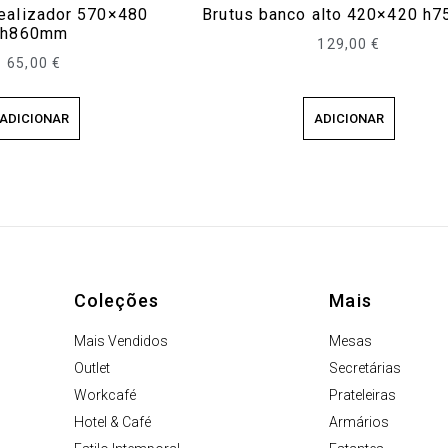
ealizador 570×480
Brutus banco alto 420×420 h
h860mm
129,00
€
65,00
€
ADICIONAR
ADICIONAR
Coleções
Mais
Mais Vendidos
Mesas
Outlet
Secretárias
Workcafé
Prateleiras
Hotel & Café
Armários