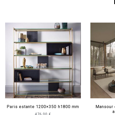
Paris estante 1200×350 h1800 mm
Mansour 
a
476,00
€