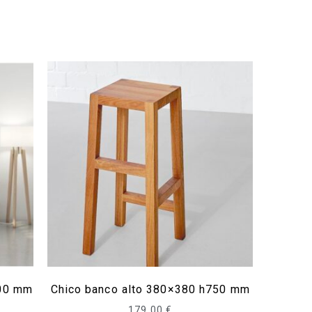
00 mm
Chico banco alto 380×380 h750 mm
179,00
€