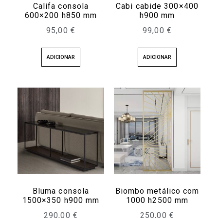
Califa consola
Cabi cabide 300×400
600×200 h850 mm
h900 mm
95,00
€
99,00
€
ADICIONAR
ADICIONAR
Bluma consola
Biombo metálico com
1500×350 h900 mm
1000 h2500 mm
290,00
€
250,00
€