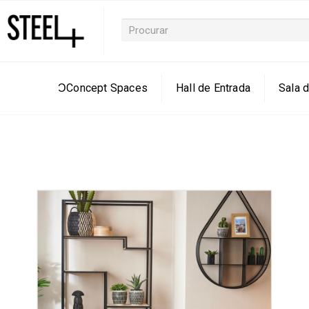
ƆConcept Spaces
Hall de Entrada
Sala d