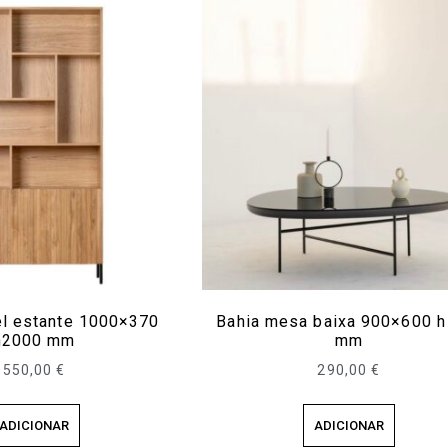
l estante 1000×370
Bahia mesa baixa 900×600 h
h2000 mm
mm
550,00
€
290,00
€
ADICIONAR
ADICIONAR