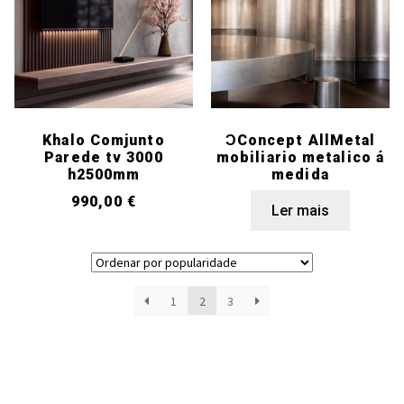
Khalo Comjunto
ƆConcept AllMetal
Parede tv 3000
mobiliario metalico á
h2500mm
medida
990,00
€
Ler mais
1
2
3