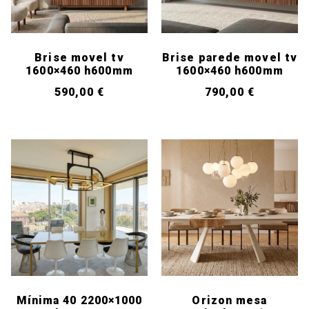
Brise movel tv
Brise parede movel tv
1600×460 h600mm
1600×460 h600mm
590,00
€
790,00
€
Mínima 40 2200×1000
Orizon mesa