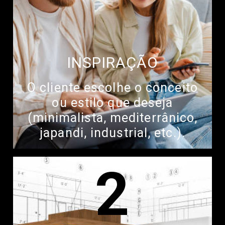
INSPIRAÇÃO
O cliente escolhe o conceito
ou estilo que deseja
(minimalista, mediterrânico,
japandi, industrial, etc.).
2