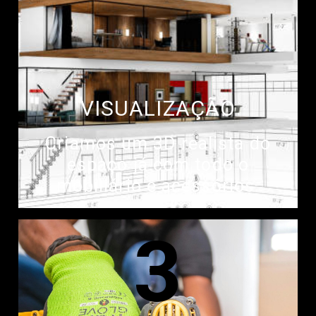
VISUALIZAÇÃO
Criamos um 3D realista do
espaço já com todo o
mobiliário e acessórios.
3