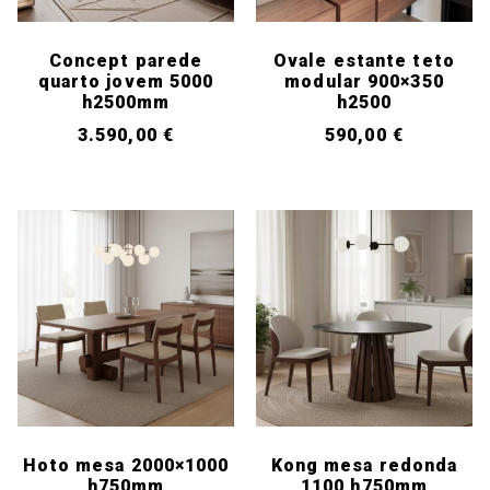
Concept parede
Ovale estante teto
quarto jovem 5000
modular 900×350
h2500mm
h2500
3.590,00
€
590,00
€
Hoto mesa 2000×1000
Kong mesa redonda
h750mm
1100 h750mm