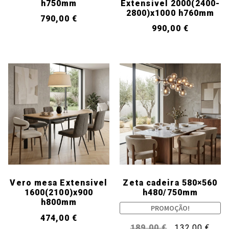
h750mm
Extensivel 2000(2400-
2800)x1000 h760mm
790,00
€
990,00
€
Vero mesa Extensivel
Zeta cadeira 580×560
1600(2100)x900
h480/750mm
h800mm
PROMOÇÃO!
474,00
€
189,00
€
132,00
€