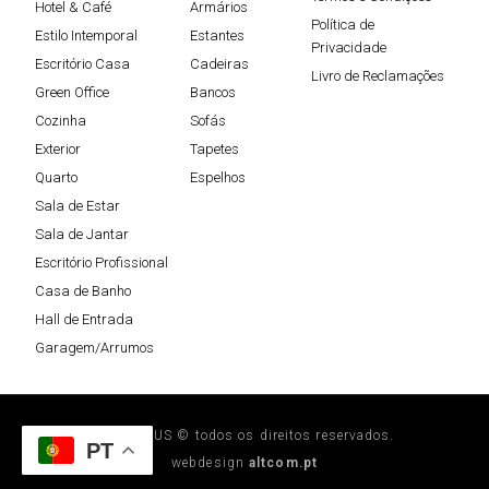
Hotel & Café
Armários
Política de
Estilo Intemporal
Estantes
Privacidade
Escritório Casa
Cadeiras
Livro de Reclamações
Green Office
Bancos
Cozinha
Sofás
Exterior
Tapetes
Quarto
Espelhos
Sala de Estar
Sala de Jantar
Escritório Profissional
Casa de Banho
Hall de Entrada
Garagem/Arrumos
STEELPLUS © todos os direitos reservados.
PT
webdesign
altcom.pt