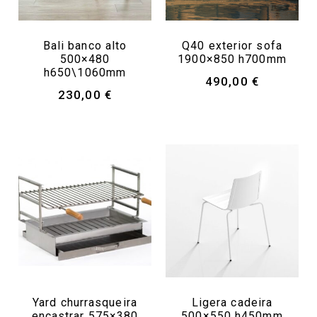
Bali banco alto
Q40 exterior sofa
500×480
1900×850 h700mm
h650\1060mm
490,00
€
230,00
€
Yard churrasqueira
Ligera cadeira
encastrar 575×380
500×550 h450mm