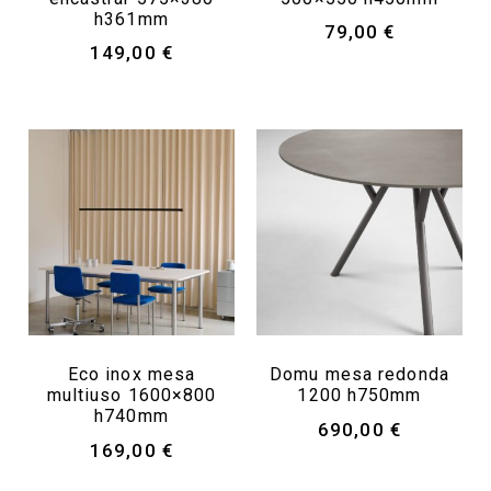
h361mm
79,00
€
149,00
€
Eco inox mesa
Domu mesa redonda
multiuso 1600×800
1200 h750mm
h740mm
690,00
€
169,00
€