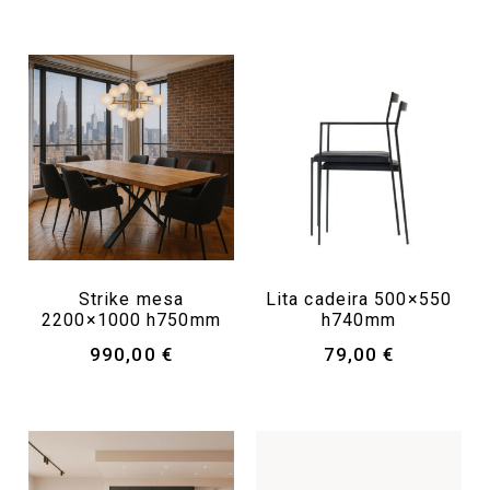
Strike mesa
Lita cadeira 500×550
2200×1000 h750mm
h740mm
990,00
€
79,00
€