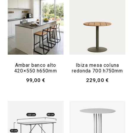
Ambar banco alto
Ibiza mesa coluna
420×550 h650mm
redonda 700 h750mm
99,00
€
229,00
€