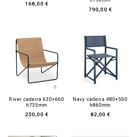
168,00
€
790,00
€
River cadeira 630×660
Navy cadeira 480×560
h735mm
h860mm
250,00
€
82,00
€