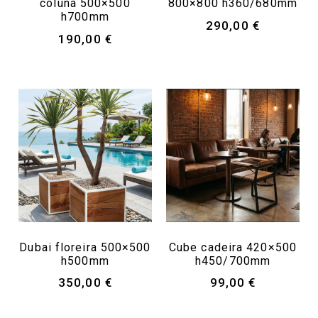
coluna 500×500
800×800 h360/680mm
h700mm
290,00
€
190,00
€
Dubai floreira 500×500
Cube cadeira 420×500
h500mm
h450/700mm
350,00
€
99,00
€