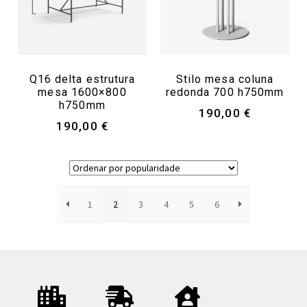
Q16 delta estrutura
Stilo mesa coluna
mesa 1600×800
redonda 700 h750mm
h750mm
190,00
€
190,00
€
1
2
3
4
5
6