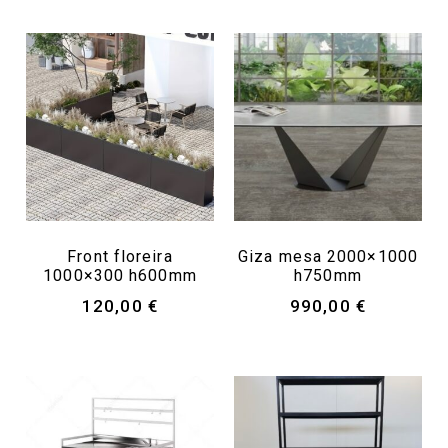
Front floreira
Giza mesa 2000×1000
1000×300 h600mm
h750mm
120,00
€
990,00
€