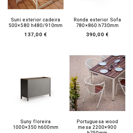
Suni exterior cadeira
Ronda exterior Sofa
500×580 h480/910mm
780×860 h730mm
137,00
€
390,00
€
Suny floreira
Portuguesa wood
1000×350 h600mm
mesa 2200×900
h750mm