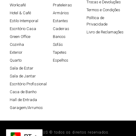
Trocas e Devoluções
Workcafé
Prateleiras
Termos e Condições
Hotel & Café
Armários
Política de
Estilo Intemporal
Estantes
Privacidade
Escritório Casa
Cadeiras
Livro de Reclamações
Green Office
Bancos
Cozinha
Sofás
Exterior
Tapetes
Quarto
Espelhos
Sala de Estar
Sala de Jantar
Escritório Profissional
Casa de Banho
Hall de Entrada
Garagem/Arrumos
STEELPLUS © todos os direitos reservados.