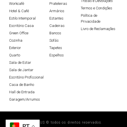
Trocas e Devoluções
Workcafé
Prateleiras
Termos e Condições
Hotel & Café
Armários
Política de
Estilo Intemporal
Estantes
Privacidade
Escritório Casa
Cadeiras
Livro de Reclamações
Green Office
Bancos
Cozinha
Sofás
Exterior
Tapetes
Quarto
Espelhos
Sala de Estar
Sala de Jantar
Escritório Profissional
Casa de Banho
Hall de Entrada
Garagem/Arrumos
STEELPLUS © todos os direitos reservados.
PT