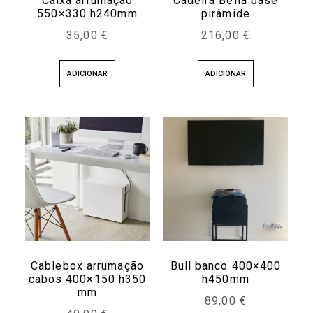
Caixa arrumação
Cadeira Bella base
550×330 h240mm
pirâmide
35,00
€
216,00
€
ADICIONAR
ADICIONAR
Cablebox arrumação
Bull banco 400×400
cabos 400×150 h350
h450mm
mm
89,00
€