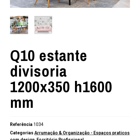
Q10 estante
divisoria
1200x350 h1600
mm
Referência
1034
Categorias
Arrumação & Organização - Espaços praticos
com design
,
Escritório Profissional