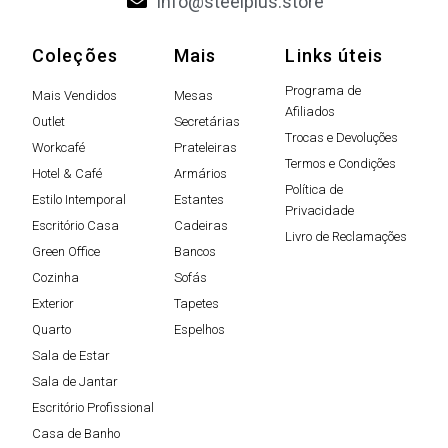
info@steelplus.store
Coleções
Mais
Links úteis
Programa de
Mais Vendidos
Mesas
Afiliados
Outlet
Secretárias
Trocas e Devoluções
Workcafé
Prateleiras
Termos e Condições
Hotel & Café
Armários
Política de
Estilo Intemporal
Estantes
Privacidade
Escritório Casa
Cadeiras
Livro de Reclamações
Green Office
Bancos
Cozinha
Sofás
Exterior
Tapetes
Quarto
Espelhos
Sala de Estar
Sala de Jantar
Escritório Profissional
Casa de Banho