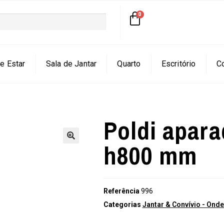
e Estar
Sala de Jantar
Quarto
Escritório
C
Poldi apar
h800 mm
🔍
Referência
996
Categorias
Jantar & Convívio - On