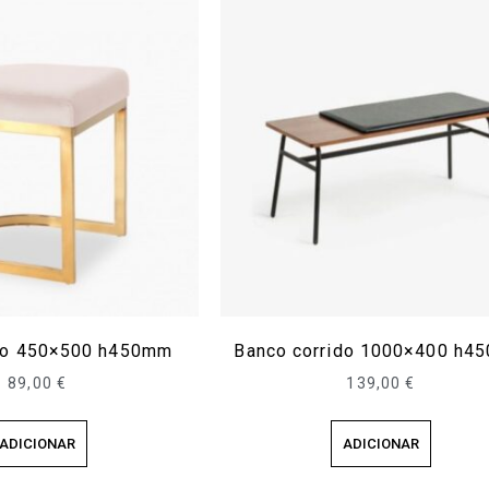
nco 450×500 h450mm
Banco corrido 1000×400 h4
89,00
€
139,00
€
ADICIONAR
ADICIONAR