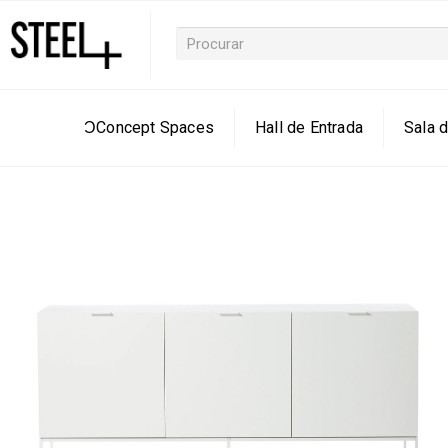
ƆConcept Spaces
Hall de Entrada
Sala d