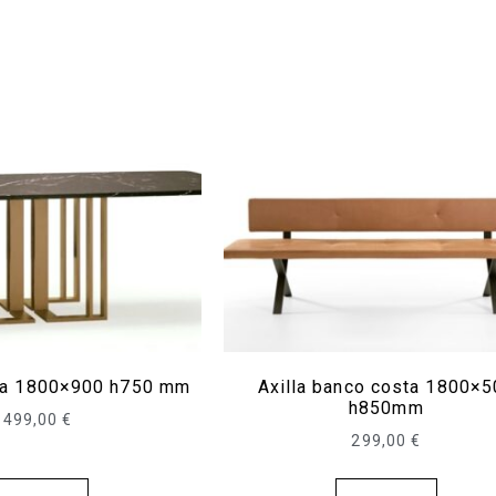
sa 1800×900 h750 mm
Axilla banco costa 1800×5
h850mm
499,00
€
299,00
€