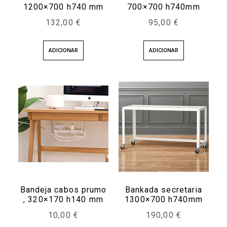
1200×700 h740 mm
700×700 h740mm
132,00
€
95,00
€
ADICIONAR
ADICIONAR
Bandeja cabos prumo
Bankada secretaria
, 320×170 h140 mm
1300×700 h740mm
10,00
€
190,00
€