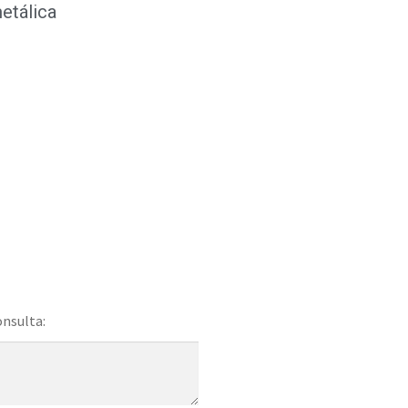
etálica
onsulta: