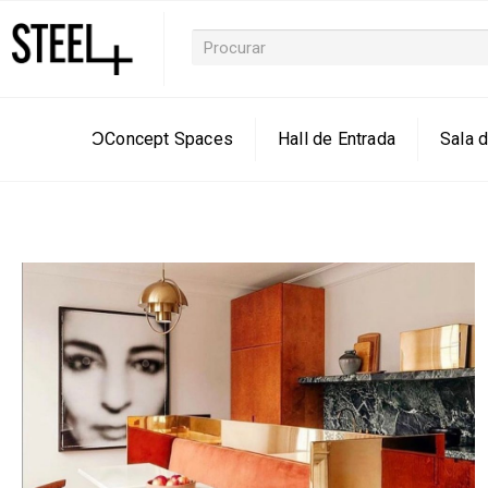
ƆConcept Spaces
Hall de Entrada
Sala d