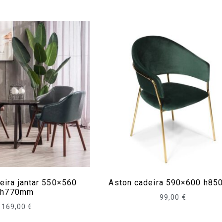
eira jantar 550×560
Aston cadeira 590×600 h8
h770mm
99,00
€
169,00
€