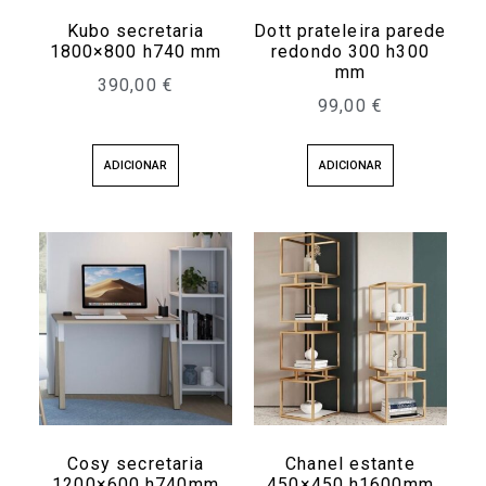
Kubo secretaria
Dott prateleira parede
1800×800 h740 mm
redondo 300 h300
mm
390,00
€
99,00
€
ADICIONAR
ADICIONAR
Cosy secretaria
Chanel estante
1200×600 h740mm
450×450 h1600mm