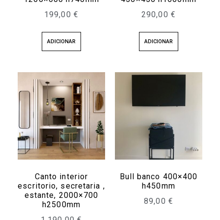
199,00
€
290,00
€
ADICIONAR
ADICIONAR
Canto interior
Bull banco 400×400
escritorio, secretaria ,
h450mm
estante, 2000×700
89,00
€
h2500mm
1.190,00
€