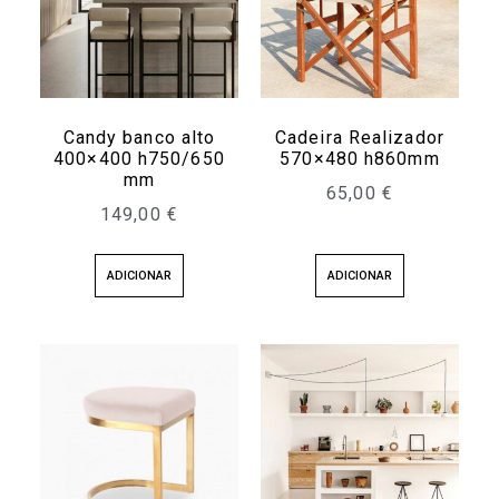
Candy banco alto
Cadeira Realizador
400×400 h750/650
570×480 h860mm
mm
65,00
€
149,00
€
ADICIONAR
ADICIONAR