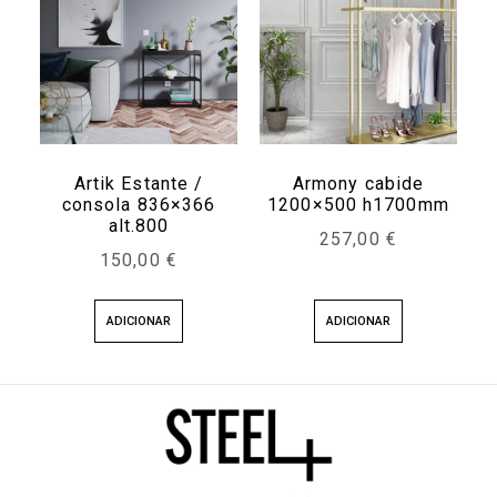
Artik Estante /
Armony cabide
consola 836×366
1200×500 h1700mm
alt.800
257,00
€
150,00
€
ADICIONAR
ADICIONAR