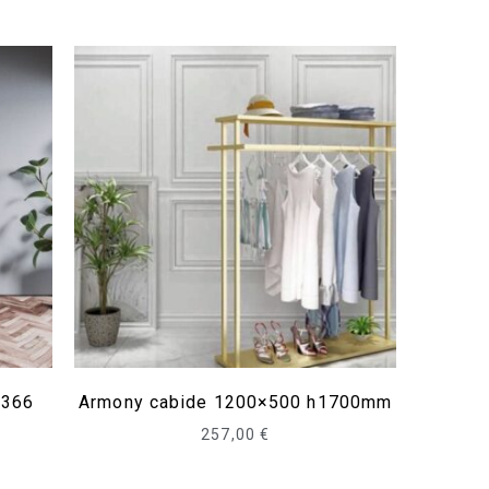
×366
Armony cabide 1200×500 h1700mm
257,00
€