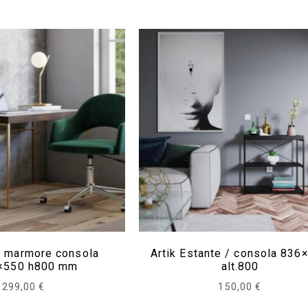
a marmore consola
Artik Estante / consola 836
×550 h800 mm
alt.800
299,00
€
150,00
€