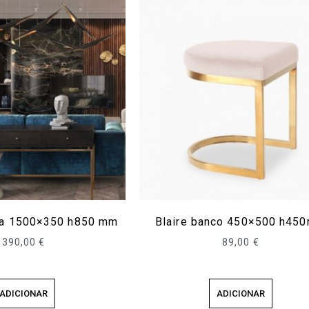
la 1500×350 h850 mm
Blaire banco 450×500 h45
390,00
€
89,00
€
ADICIONAR
ADICIONAR