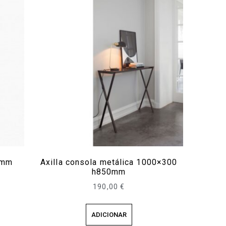
0mm
Axilla consola metálica 1000×300
h850mm
190,00
€
ADICIONAR