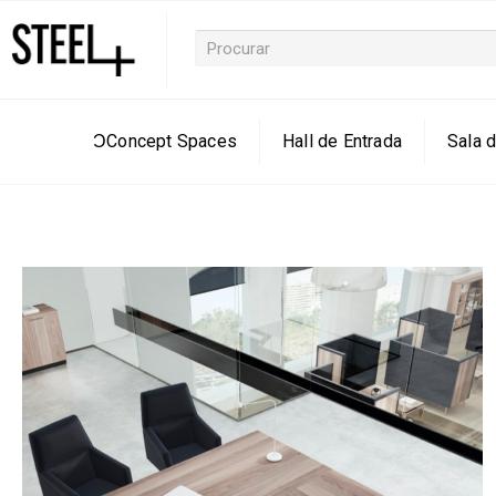
ƆConcept Spaces
Hall de Entrada
Sala d