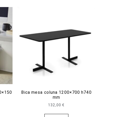
00×150
Bica mesa coluna 1200×700 h740
mm
132,00
€