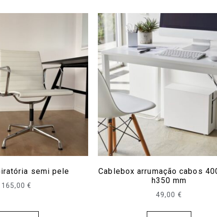
iratória semi pele
Cablebox arrumação cabos 4
h350 mm
165,00
€
49,00
€