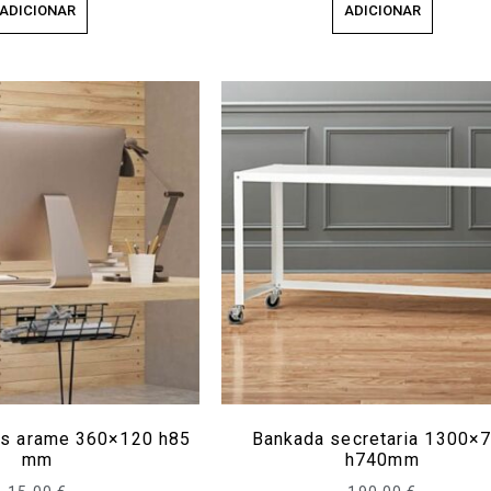
ADICIONAR
ADICIONAR
os arame 360×120 h85
Bankada secretaria 1300×
mm
h740mm