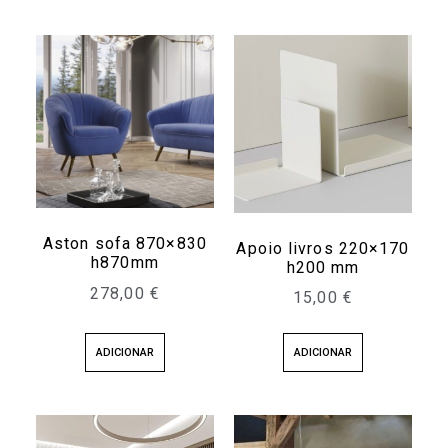
Aston sofa 870×830
Apoio livros 220×170
h870mm
h200 mm
278,00
€
15,00
€
ADICIONAR
ADICIONAR