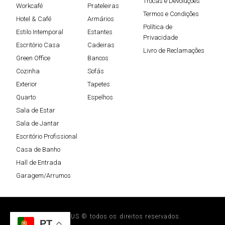
Trocas e Devoluções
Workcafé
Prateleiras
Termos e Condições
Hotel & Café
Armários
Política de
Estilo Intemporal
Estantes
Privacidade
Escritório Casa
Cadeiras
Livro de Reclamações
Green Office
Bancos
Cozinha
Sofás
Exterior
Tapetes
Quarto
Espelhos
Sala de Estar
Sala de Jantar
Escritório Profissional
Casa de Banho
Hall de Entrada
Garagem/Arrumos
STEELPLUS © todos os direitos reservados.
PT