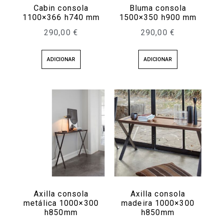
Cabin consola
Bluma consola
1100×366 h740 mm
1500×350 h900 mm
290,00
€
290,00
€
ADICIONAR
ADICIONAR
Axilla consola
Axilla consola
metálica 1000×300
madeira 1000×300
h850mm
h850mm