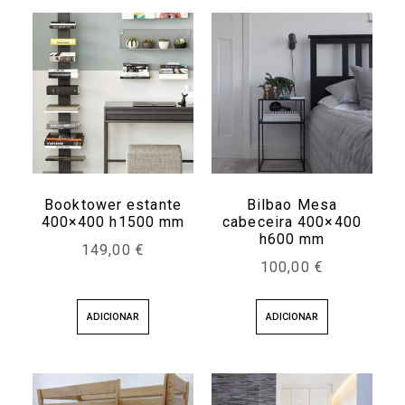
Booktower estante
Bilbao Mesa
400×400 h1500 mm
cabeceira 400×400
h600 mm
149,00
€
100,00
€
ADICIONAR
ADICIONAR