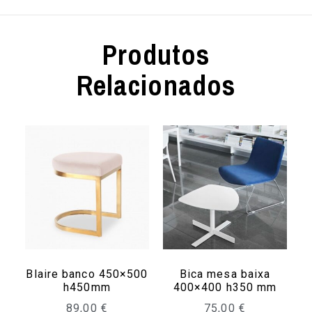
Produtos
Relacionados
Blaire banco 450×500
Bica mesa baixa
h450mm
400×400 h350 mm
89,00
€
75,00
€