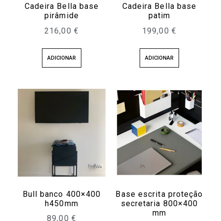
Cadeira Bella base
Cadeira Bella base
pirâmide
patim
216,00
€
199,00
€
ADICIONAR
ADICIONAR
Bull banco 400×400
Base escrita proteção
h450mm
secretaria 800×400
mm
89,00
€