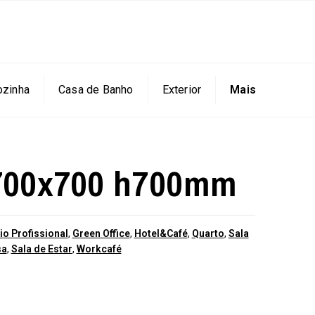
ozinha
Casa de Banho
Exterior
Mais
700x700 h700mm
io Profissional
,
Green Office
,
Hotel&Café
,
Quarto
,
Sala
sa
,
Sala de Estar
,
Workcafé