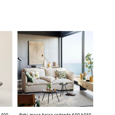
 400
Babi mesa baixa redonda 600 h350