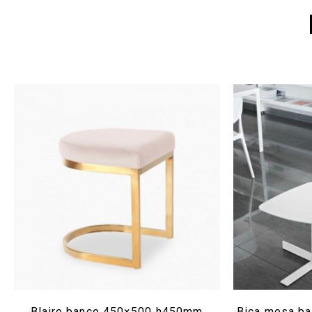
Blaire banco 450×500 h450mm
Bica mesa b