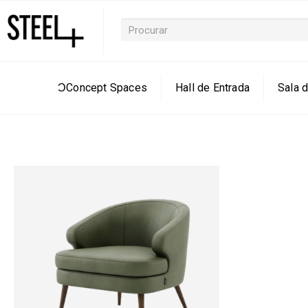
ƆConcept Spaces
Hall de Entrada
Sala d