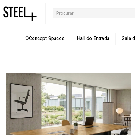
ƆConcept Spaces
Hall de Entrada
Sala d