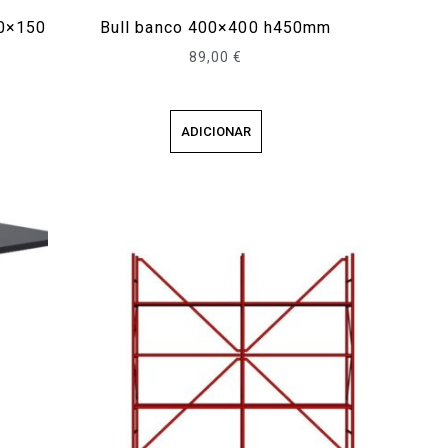
00×150
Bull banco 400×400 h450mm
89,00
€
ADICIONAR