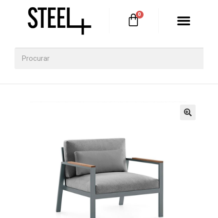
ƆConcept Spaces
Hall de Entrada
Sala de Estar
Sala de Jantar
Casa de Banho
🔍