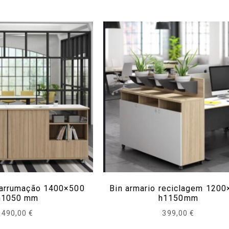
 arrumação 1400×500
Bin armario reciclagem 120
h1050 mm
h1150mm
490,00
€
399,00
€