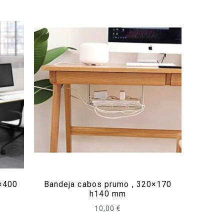
0×400
Bandeja cabos prumo , 320×170
h140 mm
10,00
€