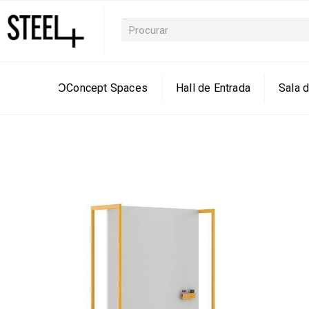
ƆConcept Spaces
Hall de Entrada
Sala d