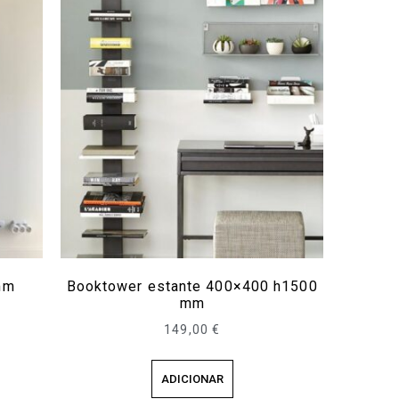
mm
Booktower estante 400×400 h1500
mm
149,00
€
ADICIONAR