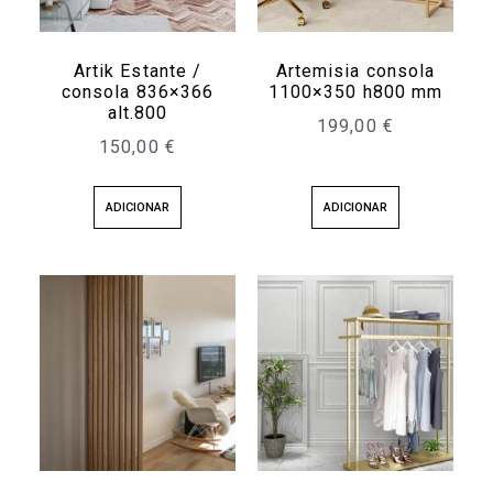
Artik Estante /
Artemisia consola
consola 836×366
1100×350 h800 mm
alt.800
199,00
€
150,00
€
ADICIONAR
ADICIONAR