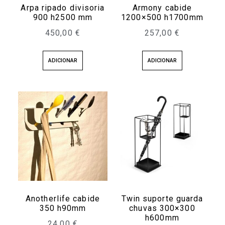
Arpa ripado divisoria
Armony cabide
900 h2500 mm
1200×500 h1700mm
450,00
€
257,00
€
ADICIONAR
ADICIONAR
Anotherlife cabide
Twin suporte guarda
350 h90mm
chuvas 300×300
h600mm
24,00
€