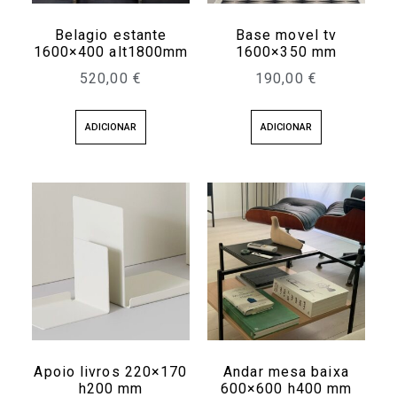
Belagio estante
Base movel tv
1600×400 alt1800mm
1600×350 mm
520,00
€
190,00
€
ADICIONAR
ADICIONAR
Apoio livros 220×170
Andar mesa baixa
h200 mm
600×600 h400 mm