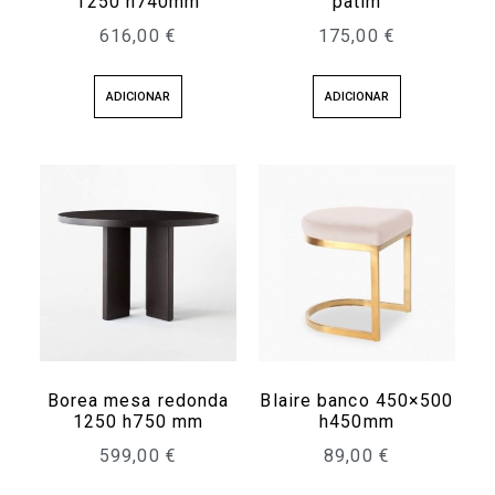
1250 h740mm
patim
616,00
€
175,00
€
ADICIONAR
ADICIONAR
Borea mesa redonda
Blaire banco 450×500
1250 h750 mm
h450mm
599,00
€
89,00
€