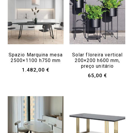
Spazio Marquina mesa
Solar floreira vertical
2500×1100 h750 mm
200×200 h600 mm,
preço unitário
1.482,00
€
65,00
€