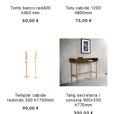
Tonto banco red400
Tetu cabide 1200
h460 mm
h800mm
60,00
€
75,00
€
Templar cabide
Tang secretaria /
redondo 300 h1700mm
consola 900×350
h770mm
99,00
€
350,00
€