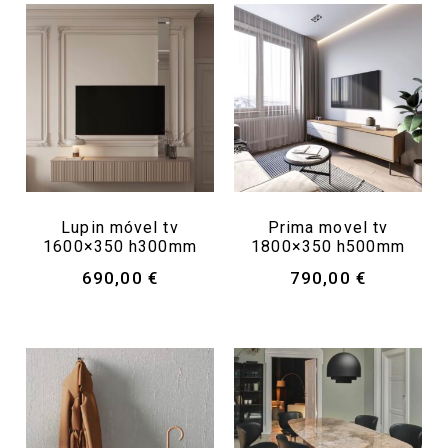
Lupin móvel tv
Prima movel tv
1600×350 h300mm
1800×350 h500mm
690,00
€
790,00
€