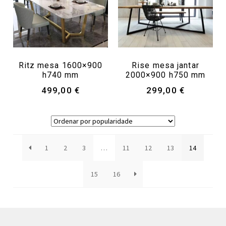
Ritz mesa 1600×900
Rise mesa jantar
h740 mm
2000×900 h750 mm
499,00
€
299,00
€
1
2
3
…
11
12
13
14
15
16