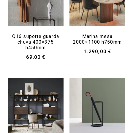
Q16 suporte guarda
Marina mesa
chuva 400×375
2000×1100 h750mm
h450mm
1.290,00
€
69,00
€