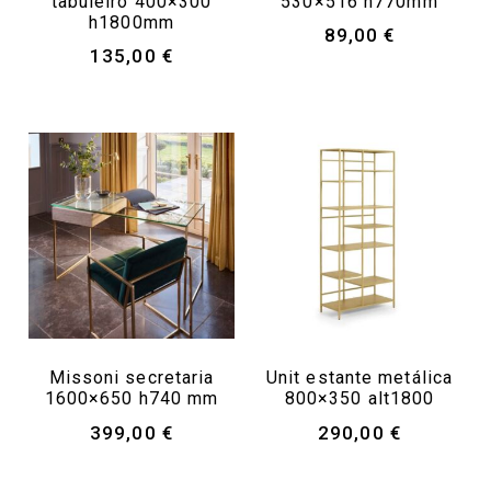
tabuleiro 400×300
530×516 h770mm
h1800mm
89,00
€
135,00
€
Missoni secretaria
Unit estante metálica
1600×650 h740 mm
800×350 alt1800
399,00
€
290,00
€