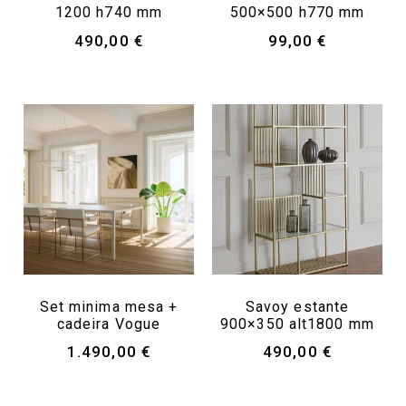
1200 h740 mm
500×500 h770 mm
490,00
€
99,00
€
Set minima mesa +
Savoy estante
cadeira Vogue
900×350 alt1800 mm
1.490,00
€
490,00
€