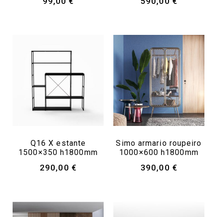
99,00
€
590,00
€
Q16 X estante
Simo armario roupeiro
1500×350 h1800mm
1000×600 h1800mm
290,00
€
390,00
€