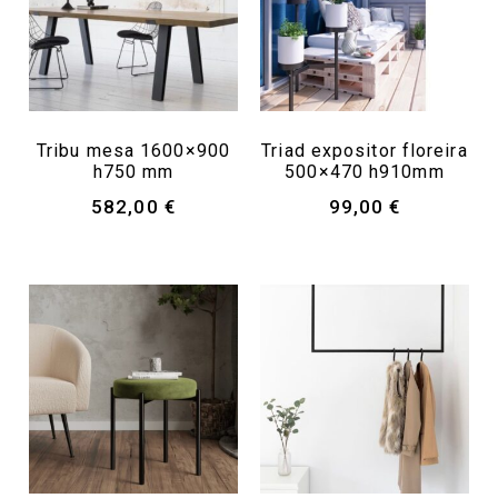
Tribu mesa 1600×900
Triad expositor floreira
h750 mm
500×470 h910mm
582,00
€
99,00
€