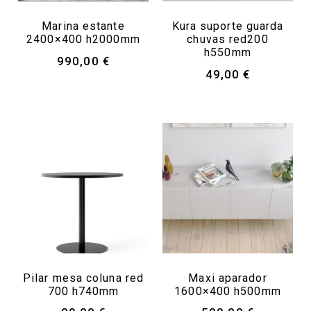
Marina estante
Kura suporte guarda
2400×400 h2000mm
chuvas red200
h550mm
990,00
€
49,00
€
Pilar mesa coluna red
Maxi aparador
700 h740mm
1600×400 h500mm