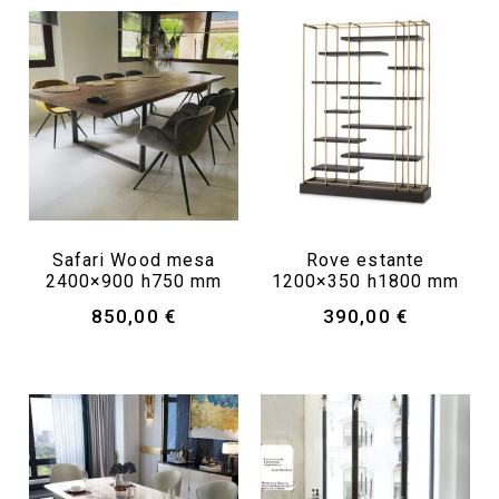
Safari Wood mesa
Rove estante
2400×900 h750 mm
1200×350 h1800 mm
850,00
€
390,00
€