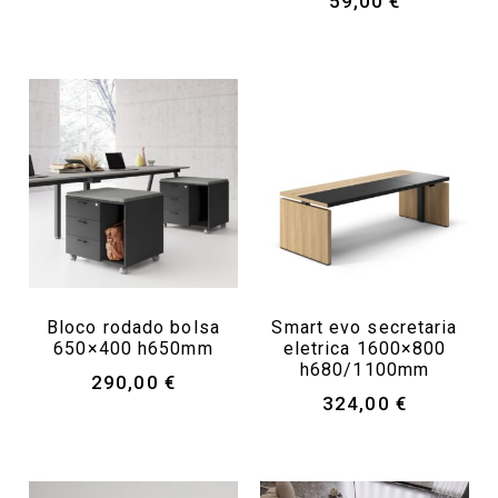
59,00
€
Bloco rodado bolsa
Smart evo secretaria
650×400 h650mm
eletrica 1600×800
h680/1100mm
290,00
€
324,00
€