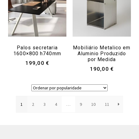
Palos secretaria
Mobiliário Metalico em
1600×800 h740mm
Aluminio Produzido
por Medida
199,00
€
190,00
€
1
2
3
4
…
9
10
11