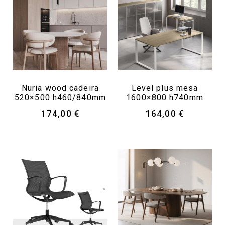
Nuria wood cadeira
Level plus mesa
520×500 h460/840mm
1600×800 h740mm
174,00
€
164,00
€