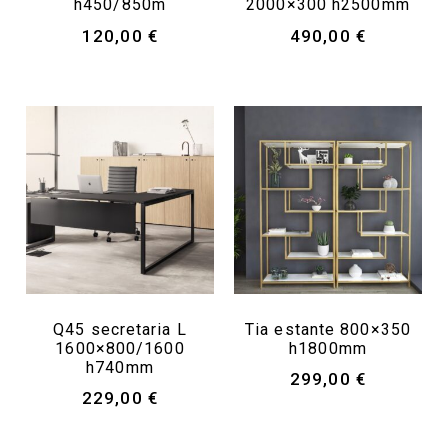
h450/850m
2000×300 h2500mm
120,00
€
490,00
€
Q45 secretaria L
Tia estante 800×350
1600×800/1600
h1800mm
h740mm
299,00
€
229,00
€