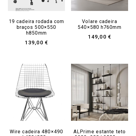
19 cadeira rodada com
Volare cadeira
braços 500×550
540×580 h760mm
h850mm
149,00
€
139,00
€
Wire cadeira 480×490
ALPrime estante teto