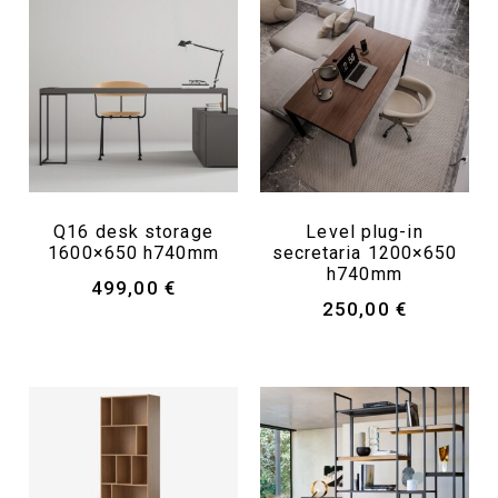
Q16 desk storage
Level plug-in
1600×650 h740mm
secretaria 1200×650
h740mm
499,00
€
250,00
€