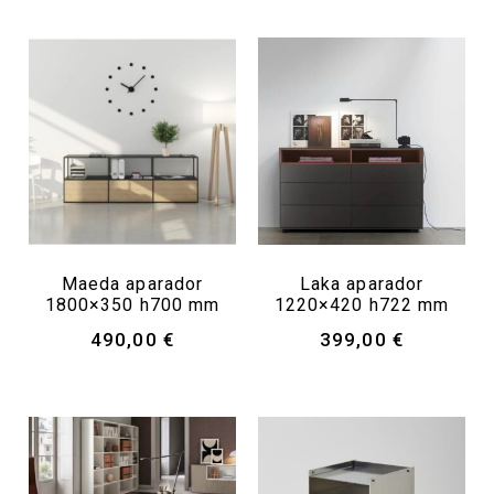
Maeda aparador
Laka aparador
1800×350 h700 mm
1220×420 h722 mm
490,00
€
399,00
€