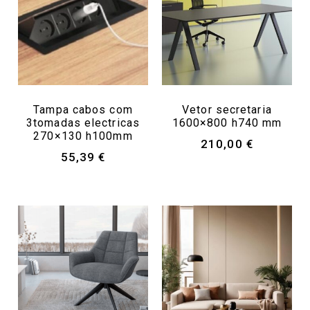
Tampa cabos com
Vetor secretaria
3tomadas electricas
1600×800 h740 mm
270×130 h100mm
210,00
€
55,39
€