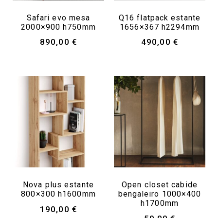
Safari evo mesa
Q16 flatpack estante
2000×900 h750mm
1656×367 h2294mm
890,00
€
490,00
€
Nova plus estante
Open closet cabide
800×300 h1600mm
bengaleiro 1000×400
h1700mm
190,00
€