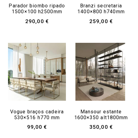
Parador biombo ripado
Branzi secretaria
1500×100 h2500mm
1400×800 h740mm
290,00
€
259,00
€
Vogue braços cadeira
Mansour estante
530×516 h770 mm
1600×350 alt1800mm
99,00
€
350,00
€