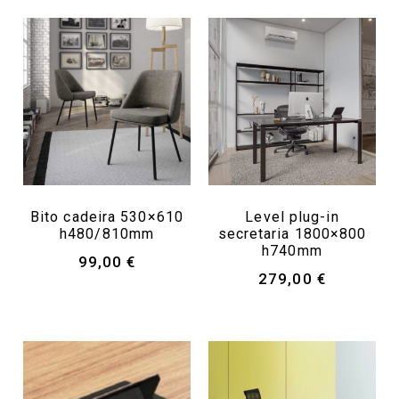
Bito cadeira 530×610
Level plug-in
h480/810mm
secretaria 1800×800
h740mm
99,00
€
279,00
€