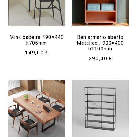
Mina cadeira 490×440
Ben armario aberto
h705mm
Metalico , 900×400
h1100mm
149,00
€
290,00
€