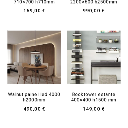
710×700 h710mm
2200×600 h2500mm
169,00
€
990,00
€
Walnut painel led 4000
Booktower estante
h2000mm
400×400 h1500 mm
490,00
€
149,00
€